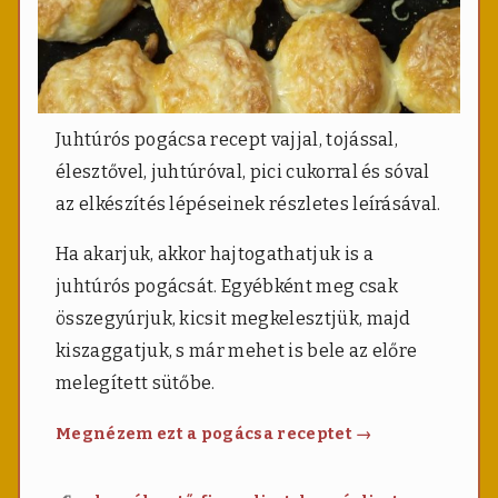
Juhtúrós pogácsa recept vajjal, tojással,
élesztővel, juhtúróval, pici cukorral és sóval
az elkészítés lépéseinek részletes leírásával.
Ha akarjuk, akkor hajtogathatjuk is a
juhtúrós pogácsát. Egyébként meg csak
összegyúrjuk, kicsit megkelesztjük, majd
kiszaggatjuk, s már mehet is bele az előre
melegített sütőbe.
Juhtúrós
Megnézem ezt a pogácsa receptet
→
pogácsa