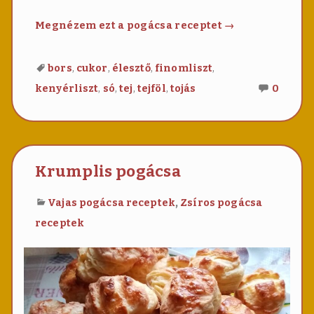
Tepertős
Megnézem ezt a pogácsa receptet
→
pogácsa
,
,
,
,
bors
cukor
élesztő
finomliszt
Nincs
,
,
,
,
kenyérliszt
só
tej
tejföl
tojás
0
még
hozzá
Teper
pogác
Krumplis pogácsa
,
Vajas pogácsa receptek
Zsíros pogácsa
receptek