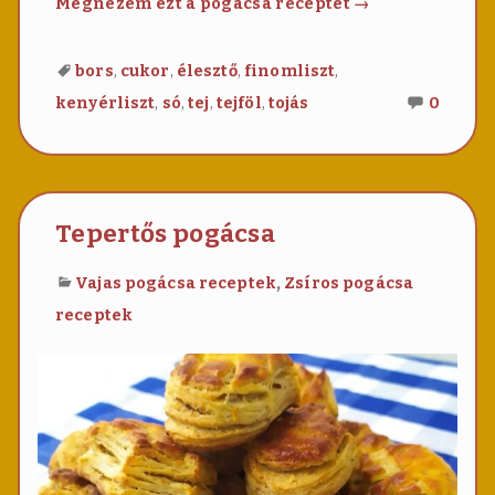
Töpörtyűs
Megnézem ezt a pogácsa receptet
→
pogácsa
,
,
,
,
bors
cukor
élesztő
finomliszt
Nincs
,
,
,
,
kenyérliszt
só
tej
tejföl
tojás
0
még
hozzá
Töpör
pogác
Tepertős pogácsa
,
Vajas pogácsa receptek
Zsíros pogácsa
receptek