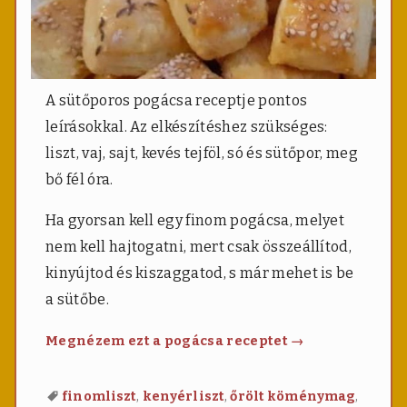
A sütőporos pogácsa receptje pontos
leírásokkal. Az elkészítéshez szükséges:
liszt, vaj, sajt, kevés tejföl, só és sütőpor, meg
bő fél óra.
Ha gyorsan kell egy finom pogácsa, melyet
nem kell hajtogatni, mert csak összeállítod,
kinyújtod és kiszaggatod, s már mehet is be
a sütőbe.
Sütőporos
Megnézem ezt a pogácsa receptet
→
pogácsa
(sajtos)
,
,
,
finomliszt
kenyérliszt
őrölt köménymag