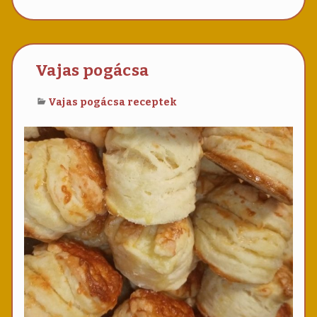
még
hozzá
Medv
pogác
Vajas pogácsa
Vajas pogácsa receptek