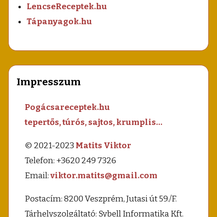
LencseReceptek.hu
Tápanyagok.hu
Impresszum
Pogácsareceptek.hu
tepertős, túrós, sajtos, krumplis…
© 2021-2023
Matits Viktor
Telefon: +3620 249 7326
Email:
viktor.matits@gmail.com
Postacím: 8200 Veszprém, Jutasi út 59./F.
Tárhelyszolgáltató: Sybell Informatika Kft.