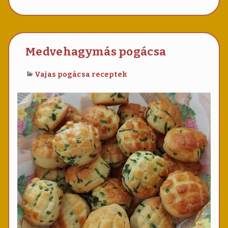
még
hozzá
Sajtos
pogác
Medvehagymás pogácsa
Vajas pogácsa receptek