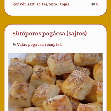
Nincs
,
,
,
,
kenyérliszt
só
tej
tejföl
tojás
0
még
hozzá
Kápos
pogác
Sütőporos pogácsa (sajtos)
Vajas pogácsa receptek