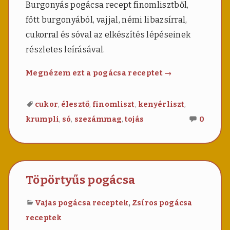
Burgonyás pogácsa recept finomlisztből,
főtt burgonyából, vajjal, némi libazsírral,
cukorral és sóval az elkészítés lépéseinek
részletes leírásával.
Burgonyás
Megnézem ezt a pogácsa receptet
→
pogácsa
,
,
,
,
cukor
élesztő
finomliszt
kenyérliszt
Nincs
,
,
,
krumpli
só
szezámmag
tojás
0
még
hozzá
Burgo
pogác
Töpörtyűs pogácsa
,
Vajas pogácsa receptek
Zsíros pogácsa
receptek