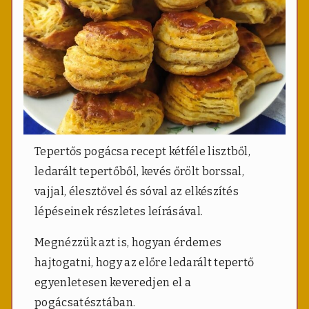
Tepertős pogácsa recept kétféle lisztből,
ledarált tepertőből, kevés őrölt borssal,
vajjal, élesztővel és sóval az elkészítés
lépéseinek részletes leírásával.
Megnézzük azt is, hogyan érdemes
hajtogatni, hogy az előre ledarált tepertő
egyenletesen keveredjen el a
pogácsatésztában.