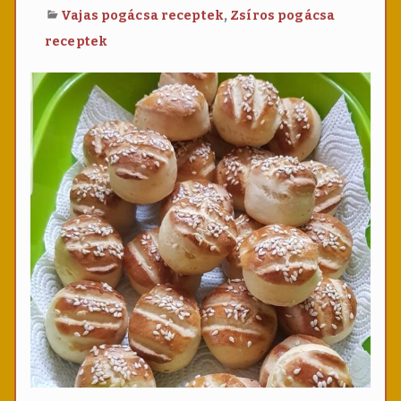
s
,
Vajas pogácsa receptek
Zsíros pogácsa
,
receptek
k
r
u
m
p
l
i
s
…