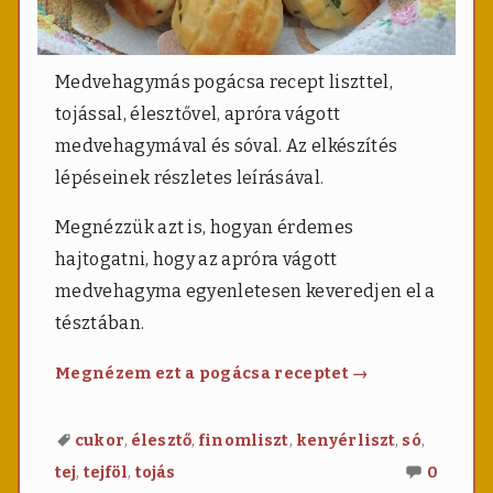
Medvehagymás pogácsa recept liszttel,
tojással, élesztővel, apróra vágott
medvehagymával és sóval. Az elkészítés
lépéseinek részletes leírásával.
Megnézzük azt is, hogyan érdemes
hajtogatni, hogy az apróra vágott
medvehagyma egyenletesen keveredjen el a
tésztában.
Medvehagymás
Megnézem ezt a pogácsa receptet
→
pogácsa
,
,
,
,
,
cukor
élesztő
finomliszt
kenyérliszt
só
Nincs
,
,
tej
tejföl
tojás
0