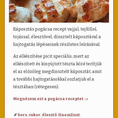
Káposztás pogácsa recept vajjal, tejföllel,
tojással, élesztővel, dinsztelt káposztával a
hajtogatás lépéseinek részletes leírásával.
Az elkészítése picit speciális, mert az
elkészített és kinyújtott tészta közé terítjük
el az előzőleg megdinsztelt káposztát, amit
a további hajtogatásokkal oszlatjuk el a
tésztában (rétegesen).
Káposztás
Megnézem ezt a pogácsa receptet
→
pogácsa
,
,
,
,
bors
cukor
élesztő
finomliszt