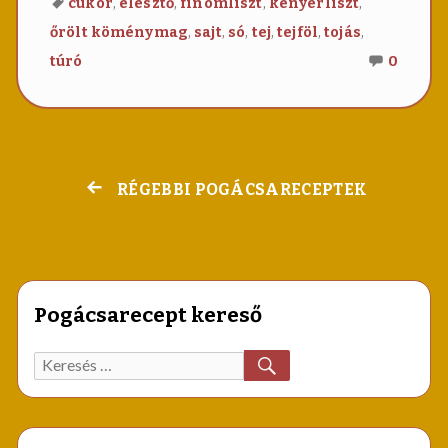
,
,
,
,
cukor
élesztő
finomliszt
kenyérliszt
,
,
,
,
,
,
őrölt köménymag
sajt
só
tej
tejföl
tojás
Nincs
túró
0
még
hozzá
Juhtú
pogác
RÉGEBBI POGÁCSARECEPTEK
Bejegyzés
navigáció
Pogácsarecept kereső
KERESÉS
Keresett
recept: