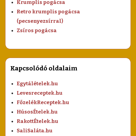
Krumplis pogácsa
Retro krumplis pogácsa
(pecsenyezsírral)
Zsíros pogácsa
Kapcsolódó oldalaim
Egytálételek.hu
Levesreceptek.hu
FőzelékReceptek.hu
HúsosÉtelek.hu
RakottÉtelek.hu
SaliSaláta.hu