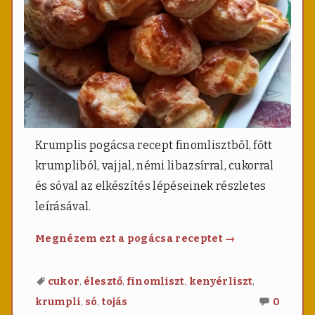
Krumplis pogácsa recept finomlisztből, főtt
krumpliból, vajjal, némi libazsírral, cukorral
és sóval az elkészítés lépéseinek részletes
leírásával.
Krumplis
Megnézem ezt a pogácsa receptet
→
pogácsa
,
,
,
,
cukor
élesztő
finomliszt
kenyérliszt
Nincs
,
,
krumpli
só
tojás
0