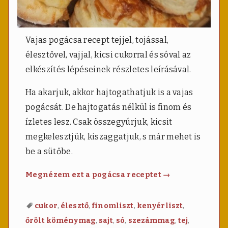
Vajas pogácsa recept tejjel, tojással,
élesztővel, vajjal, kicsi cukorral és sóval az
elkészítés lépéseinek részletes leírásával.
Ha akarjuk, akkor hajtogathatjuk is a vajas
pogácsát. De hajtogatás nélkül is finom és
ízletes lesz. Csak összegyúrjuk, kicsit
megkelesztjük, kiszaggatjuk, s már mehet is
be a sütőbe.
Vajas
Megnézem ezt a pogácsa receptet
→
pogácsa
,
,
,
,
cukor
élesztő
finomliszt
kenyérliszt
,
,
,
,
,
őrölt köménymag
sajt
só
szezámmag
tej