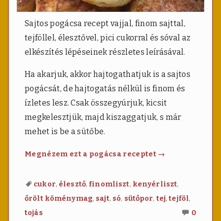
Sajtos pogácsa recept vajjal, finom sajttal,
tejföllel, élesztővel, pici cukorral és sóval az
elkészítés lépéseinek részletes leírásával.
Ha akarjuk, akkor hajtogathatjuk is a sajtos
pogácsát, de hajtogatás nélkül is finom és
ízletes lesz. Csak összegyúrjuk, kicsit
megkelesztjük, majd kiszaggatjuk, s már
mehet is be a sütőbe.
Sajtos
Megnézem ezt a pogácsa receptet
→
pogácsa
,
,
,
,
cukor
élesztő
finomliszt
kenyérliszt
,
,
,
,
,
,
őrölt köménymag
sajt
só
sütőpor
tej
tejföl
Nincs
tojás
0