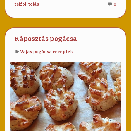
Nincs
,
tejföl
tojás
0
még
hozzá
Vajas
pogác
Káposztás pogácsa
Vajas pogácsa receptek