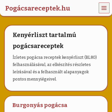
MEN
Pogácsareceptek.hu
Ü
t
e
p
Kenyérliszt tartalmú
e
r
t
pogácsareceptek
ő
s
Ízletes pogácsa receptek kenyérliszt (BL80)
,
t
felhasználásával, az elkészítés részletes
ú
leírásával és a felhasznált alapanyagok
r
ó
pontos mennyiégeivel.
s
,
s
a
j
Burgonyás pogácsa
t
o