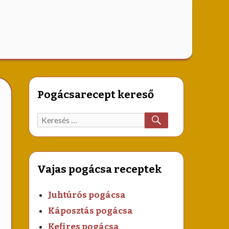
Pogácsarecept kereső
KERESÉS
Keresett
recept:
Vajas pogácsa receptek
Juhtúrós pogácsa
Káposztás pogácsa
Kefires pogácsa