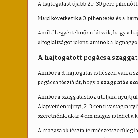
A hajtogatást újabb 20-30 perc pihenőt k
Majd következik a 3. pihentetés és a har
Amiből egyértelműen látszik, hogy a ha
elfoglaltságot jelent, aminek a legnagyo
A hajtogatott pogácsa szagga
Amikor a 3. hajtogatás is készen van, a 
pogácsa tésztáját, hogy a
szaggatás so
Amikor a szaggatáshoz utoljára nyújtjuk 
Alapvetően ujjnyi, 2-3 centi vastagra ny
szeretnénk, akár 4 cm magas is lehet a ki
A magasabb tészta természetszerűleg k