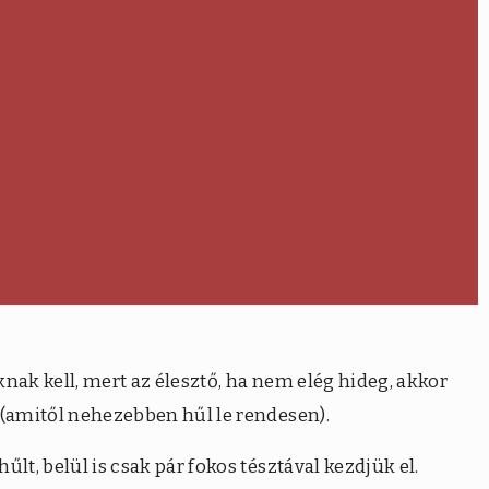
áknak kell, mert az élesztő, ha nem elég hideg, akkor
l (amitől nehezebben hűl le rendesen).
hűlt, belül is csak pár fokos tésztával kezdjük el.