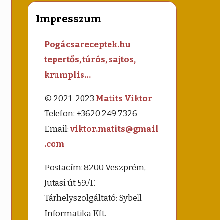
Impresszum
Pogácsareceptek.hu
tepertős, túrós, sajtos,
krumplis…
© 2021-2023
Matits Viktor
Telefon: +3620 249 7326
Email:
viktor.matits@gmail
.com
Postacím: 8200 Veszprém,
Jutasi út 59./F.
Tárhelyszolgáltató: Sybell
Informatika Kft.