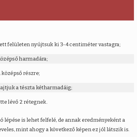
ett felületen nyújtsuk ki 3-4 centiméter vastagra;
a középső harmadára;
a középső részre;
hajtjuk a tészta kétharmadáig;
ette lévő 2 rétegnek.
 lépése is lehet felfelé, de annak eredményeként a
veles, mint ahogy a következő képen ez jól látszik is.