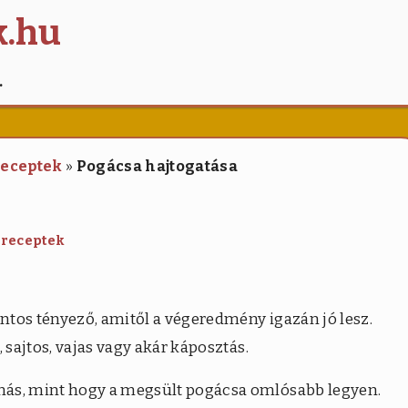
k.hu
…
receptek
»
Pogácsa hajtogatása
 receptek
ontos tényező, amitől a végeredmény igazán jó lesz.
 sajtos, vajas vagy akár káposztás.
más, mint hogy a megsült pogácsa omlósabb legyen.