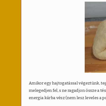
Amikor egy hajtogatással végeztünk, teg
melegedjen fel, s ne ragadjon össze a té
energia kárba vész (nem lesz leveles a p