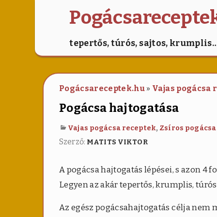
Pogácsarecepte
tepertős, túrós, sajtos, krumplis
Pogácsareceptek.hu
»
Vajas pogácsa 
Pogácsa hajtogatása
,
Vajas pogácsa receptek
Zsíros pogácsa
Szerző:
MATITS VIKTOR
A pogácsa hajtogatás lépései, s azon 4 f
Legyen az akár tepertős, krumplis, túrós,
Az egész pogácsahajtogatás célja nem 