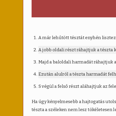
A már lehűtött tésztát enyhén lisztez
A jobb oldali részt ráhajtjuk a tészt
Majd a baloldali harmadát ráhajtjuk 
Ezután alulról a tészta harmadát fel
S végül a felső részt aláhajtjuk az fel
Ha úgy kényelmesebb a hajtogatás utolsó
tészta a széleken nem lesz tökéletesen le