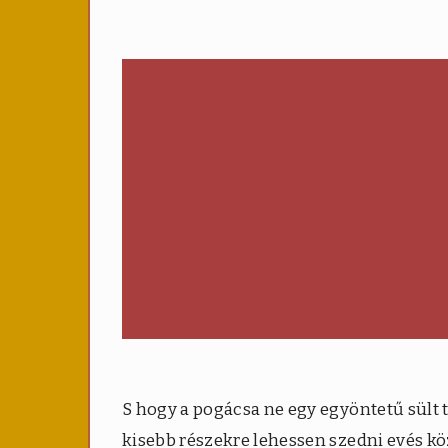
S hogy a pogácsa ne egy egyöntetű sült 
kisebb részekre lehessen szedni evés köz