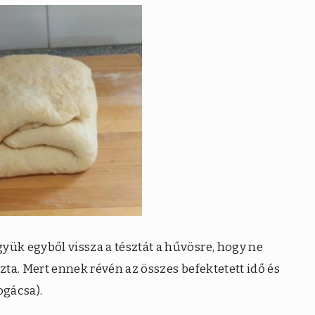
yük egyből vissza a tésztát a hűvösre, hogy ne
szta. Mert ennek révén az összes befektetett idő és
ogácsa).