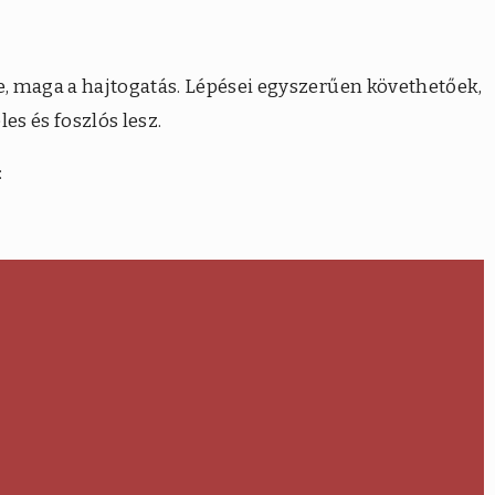
, maga a hajtogatás. Lépései egyszerűen követhetőek,
s és foszlós lesz.
: