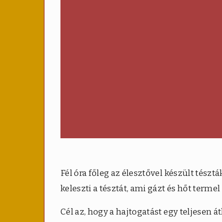
Fél óra főleg az élesztővel készült tészt
keleszti a tésztát, ami gázt és hőt terme
Cél az, hogy a hajtogatást egy teljesen át