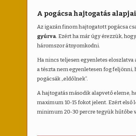
A pogácsa hajtogatás alapja
Az igazán finom hajtogatott pogácsa csa
gyúrva
. Ezért ha már úgy érezzük, hog
háromszor átnyomkodni.
Ha nincs teljesen egyenletes eloszlatva a
a tészta nem egyenletesen fog feljönni,
pogácsák „eldőlnek”.
A hajtogatás második alapvető eleme, 
maximum 10-15 fokot jelent. Ezért első l
minimum 20-30 percre tegyük hűtőbe v