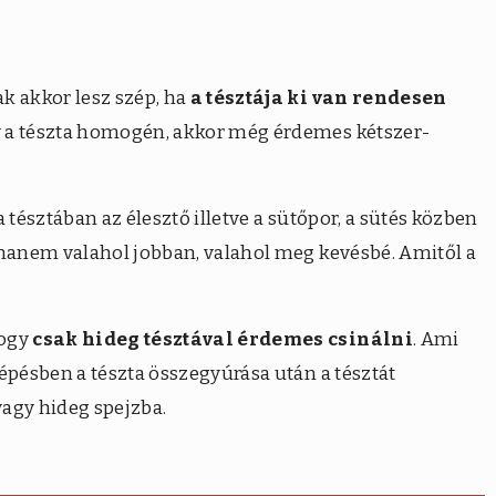
i
k akkor lesz szép, ha
a tésztája ki van rendesen
y a tészta homogén, akkor még érdemes kétszer-
 tésztában az élesztő illetve a sütőpor, a sütés közben
 hanem valahol jobban, valahol meg kevésbé. Amitől a
hogy
csak hideg tésztával érdemes csinálni
. Ami
épésben a tészta összegyúrása után a tésztát
agy hideg spejzba.