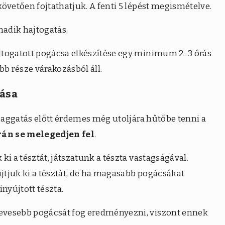
övetően fojtathatjuk. A fenti 5 lépést megismételve.
madik hajtogatás.
jtogatott pogácsa elkészítése egy minimum 2-3 órás
bb része várakozásból áll.
tása
szaggatás előtt érdemes még utoljára hűtőbe tenni a
rán se melegedjen fel
.
ki a tésztát, játszatunk a tészta vastagságával.
újtjuk ki a tésztát, de ha magasabb pogácsákat
nyújtott tészta.
evesebb pogácsát fog eredményezni, viszont ennek